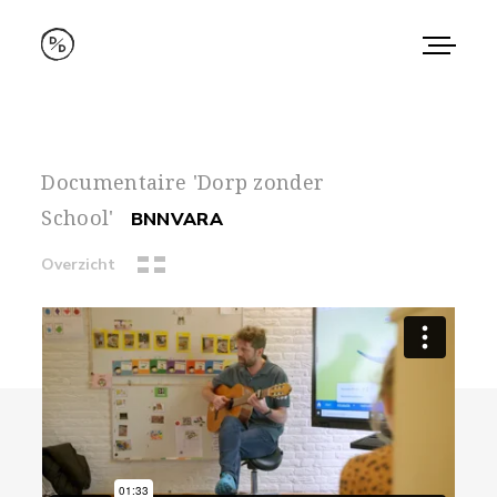
Home
Makers
Documentaire 'Dorp zonder
Work
School'
BNNVARA
Overzicht
About
Contact
Instagram
Vimeo