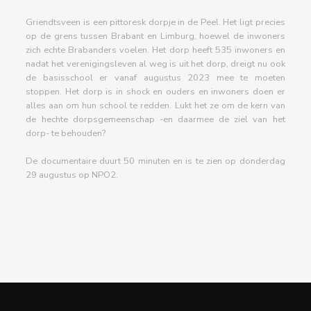
Griendtsveen is een pittoresk dorpje in de Peel. Het ligt precies
op de grens tussen Brabant en Limburg, hoewel de inwoners
zich echte Brabanders voelen. Het dorp heeft 535 inwoners en
nadat het verenigingsleven al weg is uit het dorp, dreigt nu ook
de basisschool er vanaf augustus 2023 mee te moeten
stoppen. Het dorp is in shock en ouders en inwoners doen er
alles aan om hun school te redden. Lukt het ze om de kern van
de hechte dorpsgemeenschap -en daarmee de ziel van het
dorp- te behouden?
De documentaire duurt 50 minuten en is te zien op donderdag
29 augustus op NPO2.