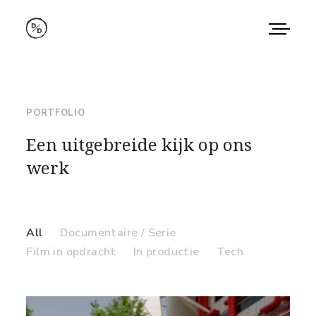
Home
Makers
PORTFOLIO
Work
Een uitgebreide kijk op ons
werk
About
Contact
All
Documentaire / Serie
Film in opdracht
In productie
Tech
Instagram
Vimeo