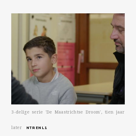
3-delige serie 'De Maastrichtse Droom', tien jaar
later
NTR EN L1