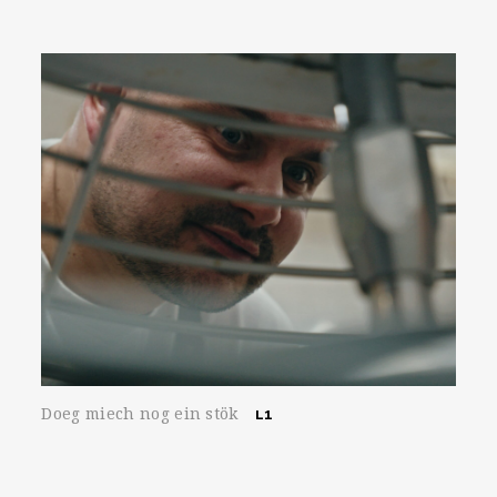
Doeg miech nog ein stök
L1