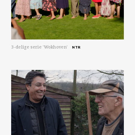
3-delige serie 'Wokhoven'
NTR